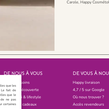
Carole, Happy Cosmétol
DE NOUS À VOUS
DE VOUS À NOU
Tous nos soins
Happy livraison
lles que les
Formats découverte
4,7 / 5 sur Google
 Le fait de
lles que le
Anti-gaspi & lifestyle
Où nous trouver ?
t de ne pas
Coffrets & cadeaux
Accès revendeurs
ur certaines