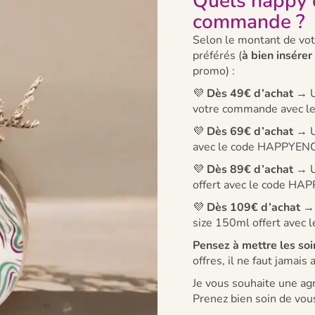
Quels happy 
commande ?
Selon le montant de vo
préférés (
à bien insérer
promo) :
💜
Dès 49€ d’achat
→ U
votre commande avec 
💜
Dès 69€ d’achat
→ U
avec le code HAPPY
💜
Dès 89€ d’achat
→ U
offert avec le code 
💜
Dès 109€ d’achat
→ 
size 150ml offert ave
Pensez à mettre les soi
offres, il ne faut jamai
Je vous souhaite une ag
Prenez bien soin de vou