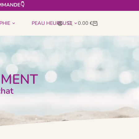
MMANDE👇​
PHIE
PEAU HEUREUSE
0.00
€
OMENT
chat