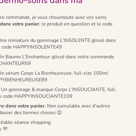
dermo-soins dans ma
tre commande, je vous chouchoute avec vos soins
 dans votre panier
, le produit en question et le code
ne miniature du gommage L’INSOLENTE glissé dans
le code HAPPYINSOLENTE49
n Baume L’Enchanteur glissé dans votre commande
ENCHANTEUR59
n sérum Corps La Bienheureuse, full-size 100ml
HAPPYBIENHEUREUSE89
Un gommage & masque Corps L’INSOUCIANTE, full-
c le code HAPPYINSOUCIANTE109
ns dans votre panier.
Non cumulable avec d’autres
s abuser des bonnes choses 😉
réable séance shopping.
s 💜