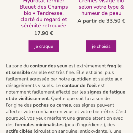
Hydrolat fermier
Crèmes visage bio
Bleuet des Champs
selon votre type &
bio • Tendresse,
humeur de peau
clarté du regard et
A partir de
33.50
€
sérénité retrouvée
17.90
€
je craque
je choisis
La zone du
contour des yeux
est extrêmement
fragile
et sensible
car elle est très fine. Elle est ainsi plus
facilement agressée par notre quotidien et sujette aux
désagréments visuels. Le
contour de l’oeil
est
notamment facilement affecté par les
signes de fatigue
et de vieillissement
. Quelle que soit la raison de
l’origine des
poches ou cernes
, ces signes peuvent
affecter votre confiance en vous et votre bien-être. C’est
pourquoi, vos yeux méritent une grande attention avec
des
formules minimalistes
(peu d’ingrédients), des
actifs ciblés
(circulation sanguine, antioxydants..), une