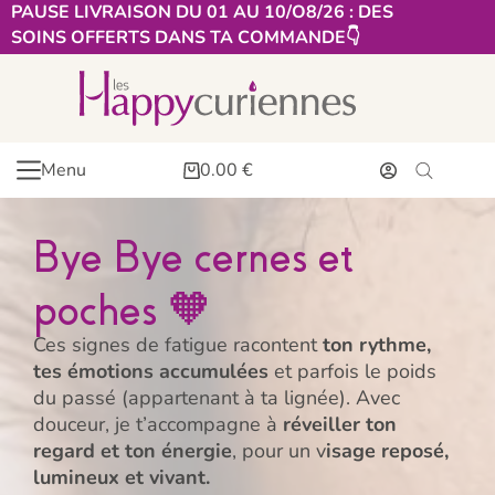
PAUSE LIVRAISON DU 01 AU 10/O8/26 : DES
SOINS OFFERTS DANS TA COMMANDE👇​
Menu
0.00
€
Bye Bye cernes et
poches 🧡
Ces signes de fatigue racontent
ton rythme,
tes émotions accumulées
et parfois le poids
du passé (appartenant à ta lignée). Avec
douceur, je t’accompagne à
réveiller ton
regard et ton énergie
, pour un v
isage reposé,
lumineux et vivant.