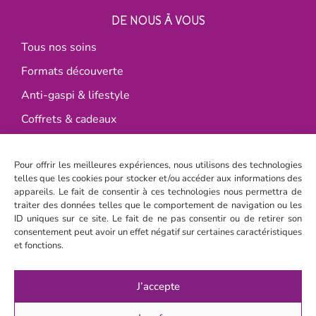
DE NOUS À VOUS
Tous nos soins
Formats découverte
Anti-gaspi & lifestyle
Coffrets & cadeaux
Made in France
Pour offrir les meilleures expériences, nous utilisons des technologies
L’École de la Peau Heureuse
telles que les cookies pour stocker et/ou accéder aux informations des
DE VOUS À NOUS
appareils. Le fait de consentir à ces technologies nous permettra de
traiter des données telles que le comportement de navigation ou les
Happy livraison
ID uniques sur ce site. Le fait de ne pas consentir ou de retirer son
consentement peut avoir un effet négatif sur certaines caractéristiques
4,7 / 5 sur Google
et fonctions.
Où nous trouver ?
Accès revendeurs
J’accepte
Programme Fidélité & Recyclage