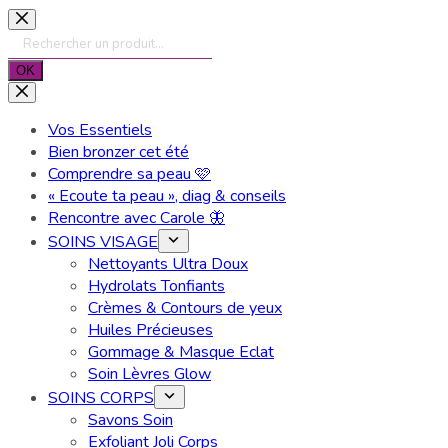
Passer
au
Recherche
contenu
de
OK
produits
Vos Essentiels
Bien bronzer cet été
Comprendre sa peau 🩷
« Ecoute ta peau », diag & conseils
Rencontre avec Carole 🦋
SOINS VISAGE
Nettoyants Ultra Doux
Hydrolats Tonfiants
Crèmes & Contours de yeux
Huiles Précieuses
Gommage & Masque Eclat
Soin Lèvres Glow
SOINS CORPS
Savons Soin
Exfoliant Joli Corps