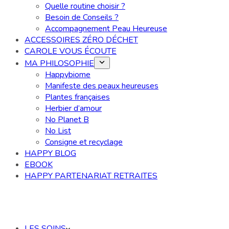
Quelle routine choisir ?
Besoin de Conseils ?
Accompagnement Peau Heureuse
ACCESSOIRES ZÉRO DÉCHET
CAROLE VOUS ÉCOUTE
MA PHILOSOPHIE
Happybiome
Manifeste des peaux heureuses
Plantes françaises
Herbier d’amour
No Planet B
No List
Consigne et recyclage
HAPPY BLOG
EBOOK
HAPPY PARTENARIAT RETRAITES
PAUSE LIVRAISON DU 01 AU 10/O8/26 : DES SOINS
OFFERTS DANS TA COMMANDE👇​
LES SOINS