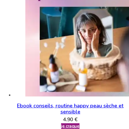
Ebook conseils, routine happy peau sèche et
sensible
4.90
€
je craque