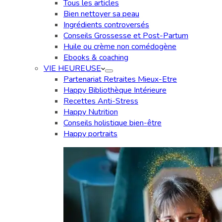
Tous les articles
Bien nettoyer sa peau
Ingrédients controversés
Conseils Grossesse et Post-Partum
Huile ou crème non comédogène
Ebooks & coaching
VIE HEUREUSE
Partenariat Retraites Mieux-Etre
Happy Bibliothèque Intérieure
Recettes Anti-Stress
Happy Nutrition
Conseils holistique bien-être
Happy portraits