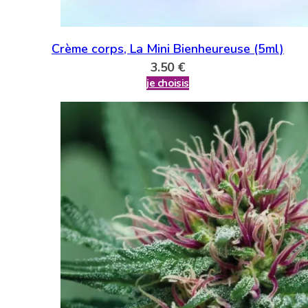
Crème corps, La Mini Bienheureuse (5ml)
3.50
€
je choisis
Ce
produit
a
plusieurs
variations.
Les
options
peuvent
être
choisies
sur
la
page
du