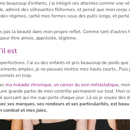
me beaucoup d’enfants, j’ai intégré ces attentes comme une vé
de, admiré des silhouettes filiformes, et pensé que mon corps 
it des régimes, caché mes formes sous des pulls longs, et porté
ais pas la beauté dans mon propre reflet. Comme tant d’autres
n pour être aimée, appréciée, légitime.
il est
imperfections. J’ai eu des enfants et pris beaucoup de poids que 
êtements amples, je ne pouvais mettre mes hauts courts…Puis j
onnels en trop.
vec
ma maladie chronique, un cancer du sein métastatique
, mon
t une grande partie de mon contrôle permanent sur tout. Mon c
ié puissant qui me sup-porte chaque jour. Là où je voyais des d
ec ses marques, ses rondeurs et ses particularités, est beau
n combat et mes joies.