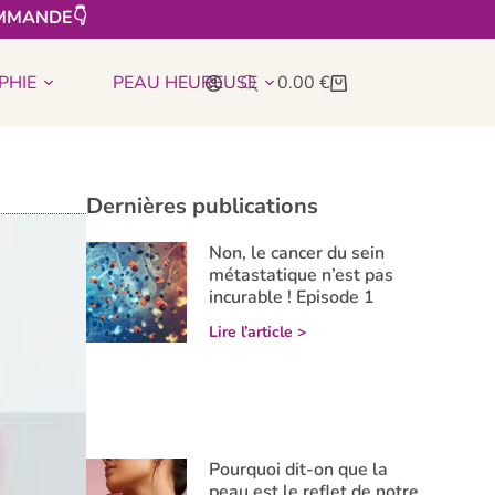
MMANDE👇​
PHIE
PEAU HEUREUSE
0.00
€
Dernières publications
Non, le cancer du sein
métastatique n’est pas
incurable ! Episode 1
Lire l’article >
Pourquoi dit-on que la
peau est le reflet de notre