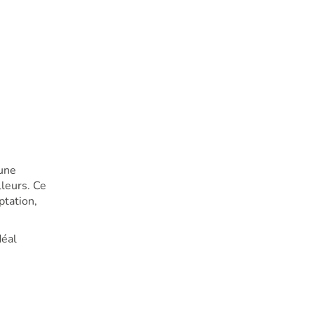
 une
lleurs. Ce
ptation,
déal