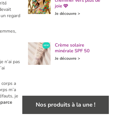
cheminer vers plus de
rité
joie 🩷
devait
Je découvre >
 un regard
 femmes,
Crème solaire
minérale SPF 50
Je découvre >
je n’ai pas
’ai
 corps a
orps m’a
éfauts, je
 parce
Nos produits à la une !