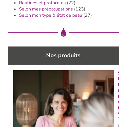
Routines et protocoles
(22)
Selon mes préoccupations
(123)
Selon mon type & état de peau
(27)
Nos produits
Séa
Décl
le 1
pas
pou
être
paix
avec
💜
Je