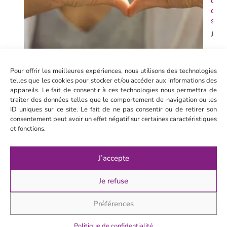
de 
corp
son 
Je d
Pour offrir les meilleures expériences, nous utilisons des technologies
telles que les cookies pour stocker et/ou accéder aux informations des
appareils. Le fait de consentir à ces technologies nous permettra de
traiter des données telles que le comportement de navigation ou les
ID uniques sur ce site. Le fait de ne pas consentir ou de retirer son
consentement peut avoir un effet négatif sur certaines caractéristiques
et fonctions.
Tes
J’accepte
outi
pou
Je refuse
che
vers
Préférences
de j
🩷
Politique de confidentialité