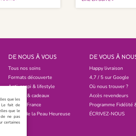
DE NOUS À VOUS
DE VOUS À NOU
Tous nos soins
Happy livraison
Formats découverte
4,7 / 5 sur Google
Anti-gaspi & lifestyle
Où nous trouver ?
Coffrets & cadeaux
Accès revendeurs
lles que les
Made in France
Programme Fidélité 
 Le fait de
lles que le
L’École de la Peau Heureuse
ÉCRIVEZ-NOUS
t de ne pas
ur certaines