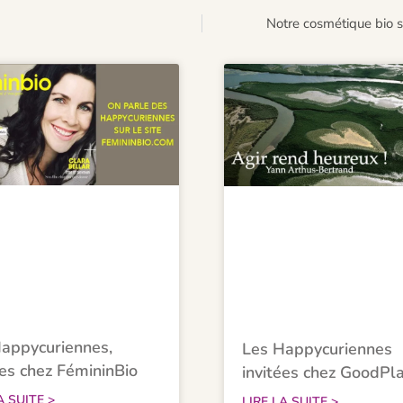
Notre cosmétique bio s
appycuriennes,
Les Happycuriennes
ées chez FémininBio
invitées chez GoodPl
A SUITE >
LIRE LA SUITE >