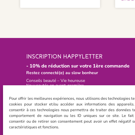
INSCRIPTION HAPPYLETTER
- 10% de réduction sur votre 1ère commande
Restez connecté(e) au slow bonheur
Conseils beauté – Vie heureuse
Nouveautés en avant-première
Pour offrir les meilleures expériences, nous utilisons des technologies te
cookies pour stocker et/ou accéder aux informations des appareils.
consentir à ces technologies nous permettra de traiter des données te
J'ai lu, j'accepte la
Politique de Confidentialité
comportement de navigation ou les ID uniques sur ce site. Le fai
consentir ou de retirer son consentement peut avoir un effet négatif s
Je m'inscris
caractéristiques et fonctions.