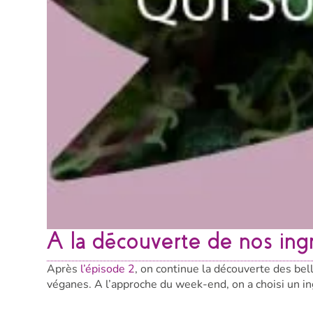
A la découverte de nos ing
Après
l’épisode 2
, on continue la découverte des be
véganes. A l’approche du week-end, on a choisi un ing