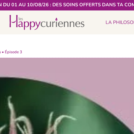
 DU 01 AU 10/O8/26 : DES SOINS OFFERTS DANS TA CO
LA PHILOSO
s • Épisode 3