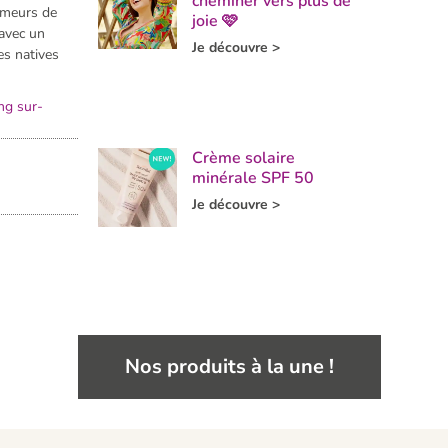
cheminer vers plus de
umeurs de
joie 🩷
avec un
Je découvre >
es natives
ng sur-
Crème solaire
minérale SPF 50
Je découvre >
Nos produits à la une !