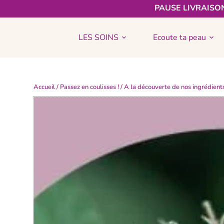
PAUSE LIVRAISON
LES SOINS
Ecoute ta peau
Accueil
/
Passez en coulisses !
/ A la découverte de nos ingrédient