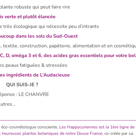
plante robuste qui peut faire rire
is verte et plutôt élancée
re très écologique qui nécessite peu d’intrants
eaucoup dans
les sols du Sud-Ouest
 textile, construction, papèterie, alimentation et en cosmétiq
 C, D, oméga 3 et 6, des acides gras essentiels pour votre be
 les peaux fatiguées & stressées
des ingrédients de
L’Audacieuse
QUI SUIS-JE ?
éponse : LE CHANVRE
Autres…
, éco-cosmétologue consciente,
Les H
appycuriennes est la 1ère ligne d
ux heureuses plantes botaniques de notre Douce France,
co-créée par sa