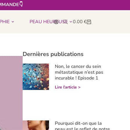
MMANDE👇​
PHIE
PEAU HEUREUSE
0.00
€
Dernières publications
Non, le cancer du sein
métastatique n’est pas
incurable ! Episode 1
Lire l’article >
Pourquoi dit-on que la
peau est le reflet de notre