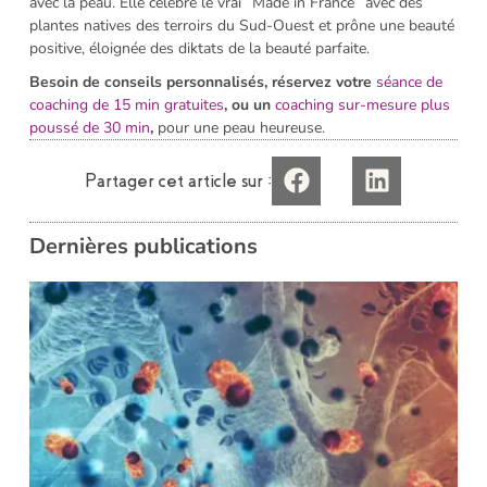
avec la peau. Elle célèbre le vrai “Made in France” avec des
plantes natives des terroirs du Sud-Ouest et prône une beauté
positive, éloignée des diktats de la beauté parfaite.
Besoin de conseils personnalisés, réservez votre
séance de
coaching de 15 min gratuites
, ou un
coaching sur-mesure plus
poussé de 30 min
,
pour une peau heureuse.
Partager cet article sur :
Dernières publications
i
L