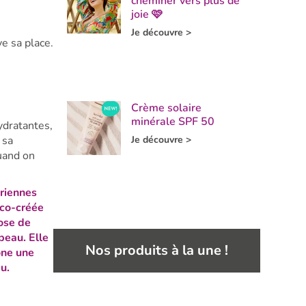
cheminer vers plus de
joie 🩷
Je découvre >
ve sa place.
Crème solaire
minérale SPF 50
ydratantes,
Je découvre >
 sa
uand on
riennes
 co-créée
ose de
peau. Elle
Nos produits à la une !
ône une
u.