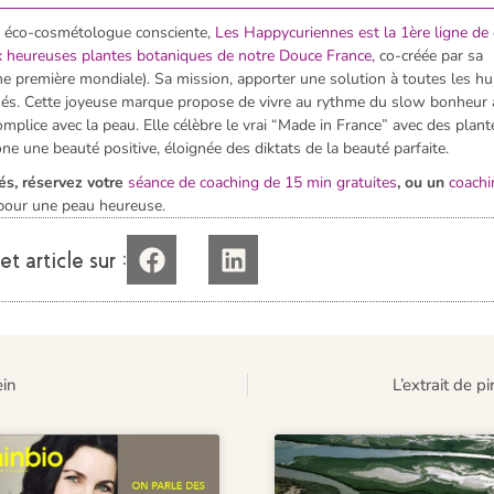
, éco-cosmétologue consciente,
Les H
appycuriennes est la 1ère ligne d
ux heureuses plantes botaniques de notre Douce France,
co-créée par sa
première mondiale). Sa mission, apporter une solution à toutes les h
nés. Cette joyeuse marque propose de vivre au rythme du slow bonheur 
omplice avec la peau. Elle célèbre le vrai “Made in France” avec des plant
ne une beauté positive, éloignée des diktats de la beauté parfaite.
és, réservez votre
séance de coaching de 15 min gratuites
, ou un
coachi
pour une peau heureuse.
t article sur :
ein
L’extrait de 