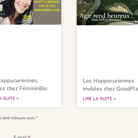
appycuriennes,
Les Happycuriennes
ées chez FémininBio
invitées chez GoodPl
A SUITE >
LIRE LA SUITE >
s sont indiqués avec
*
E-mail
*