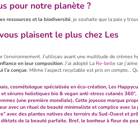
us pour notre planète ?
es ressources et la biodiversité
, je souhaite que la paix y trou
 vous plaisent le plus chez Les
our l’environnement. J’utilisais avant une multitude de crèmes h
nfiance en leur composition
. J’ai adopté
La Re-belle
car j’aime
i l’a conçue
. Même l’aspect recyclable est pris en compte… Q
ais, cosmétologue spécialisée en éco-création,
Les Happycu
s et sérums holistiques bio & vegan anti-stress cutanés 360°
,
emmes (une première mondiale). Cette joyeuse marque prop
ur avec un rituel de beauté minimaliste et complice avec la 
ce” avec des plantes natives des terroirs du Sud-Ouest et pr
diktats de la beauté parfaite. Bref, le bonheur à fleur de pea