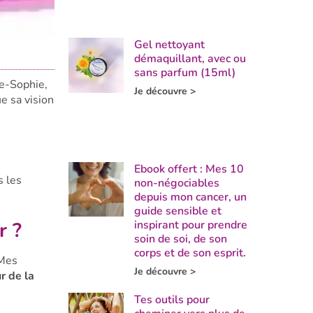
Gel nettoyant
démaquillant, avec ou
sans parfum (15ml)
ne-Sophie,
Je découvre >
ue sa vision
Ebook offert : Mes 10
s les
non-négociables
depuis mon cancer, un
guide sensible et
inspirant pour prendre
r ?
soin de soi, de son
corps et de son esprit.
 Mes
Je découvre >
r de la
Tes outils pour