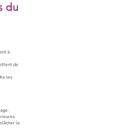
s du
ent à
mettent de
re les
sage.
rieures.
elâcher la