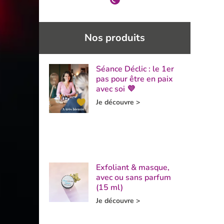
Nos produits
Séance Déclic : le 1er
pas pour être en paix
avec soi 💜
Je découvre >
Exfoliant & masque,
avec ou sans parfum
(15 ml)
Je découvre >