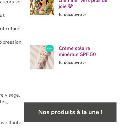
cheminer vers plus de
gateurs se
joie 🩷
Je découvre >
lus
ent cutané
expression.
Crème solaire
minérale SPF 50
Je découvre >
.
e visage.
les,
Nos produits à la une !
nveillante