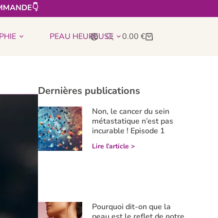
MMANDE👇​
PHIE
PEAU HEUREUSE
0.00
€
Dernières publications
Non, le cancer du sein
métastatique n’est pas
incurable ! Episode 1
Lire l’article >
Pourquoi dit-on que la
peau est le reflet de notre