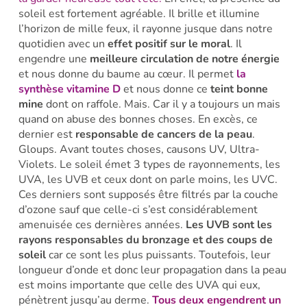
soleil est fortement agréable. Il brille et illumine
l’horizon de mille feux, il rayonne jusque dans notre
quotidien avec un
effet positif sur le moral
. Il
engendre une
meilleure circulation de notre énergie
et nous donne du baume au cœur. Il permet
la
synthèse vitamine D
et nous donne ce
teint bonne
mine
dont on raffole. Mais. Car il y a toujours un mais
quand on abuse des bonnes choses. En excès, ce
dernier est
responsable de cancers de la peau
.
Gloups. Avant toutes choses, causons UV, Ultra-
Violets. Le soleil émet 3 types de rayonnements, les
UVA, les UVB et ceux dont on parle moins, les UVC.
Ces derniers sont supposés être filtrés par la couche
d’ozone sauf que celle-ci s’est considérablement
amenuisée ces dernières années.
Les UVB sont les
rayons responsables du bronzage et des coups de
soleil
car ce sont les plus puissants. Toutefois, leur
longueur d’onde et donc leur propagation dans la peau
est moins importante que celle des UVA qui eux,
pénètrent jusqu’au derme.
Tous deux engendrent un