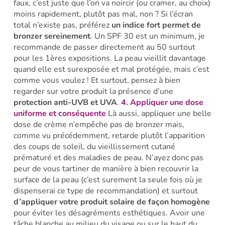
faux, c’est juste que l’on va noircir (ou cramer, au choix)
moins rapidement, plutôt pas mal, non ? Si l’écran
total n’existe pas, préférez
un indice fort permet de
bronzer sereinement
. Un SPF 30 est un minimum, je
recommande de passer directement au 50 surtout
pour les 1ères expositions. La peau vieillit davantage
quand elle est surexposée et mal protégée, mais c’est
comme vous voulez ! Et surtout, pensez à bien
regarder sur votre produit la présence d’une
protection anti-UVB et UVA
.
4. Appliquer une dose
uniforme et conséquente
Là aussi, appliquer une belle
dose de crème n’empêche pas de bronzer mais,
comme vu précédemment, retarde plutôt l’apparition
des coups de soleil, du vieillissement cutané
prématuré et des maladies de peau. N’ayez donc pas
peur de vous tartiner de manière à bien recouvrir la
surface de la peau (c’est surement la seule fois où je
dispenserai ce type de recommandation) et surtout
d’appliquer votre produit solaire de façon homogène
pour éviter les désagréments esthétiques. Avoir une
tâche blanche au milieu du visage ou sur le haut du