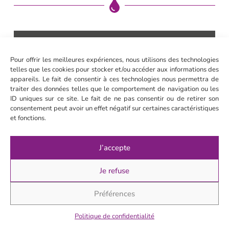
Nos produits
Pour offrir les meilleures expériences, nous utilisons des technologies
telles que les cookies pour stocker et/ou accéder aux informations des
Séa
appareils. Le fait de consentir à ces technologies nous permettra de
Décl
traiter des données telles que le comportement de navigation ou les
le 1
ID uniques sur ce site. Le fait de ne pas consentir ou de retirer son
consentement peut avoir un effet négatif sur certaines caractéristiques
pas
et fonctions.
pou
être
paix
J’accepte
avec
💜
Je refuse
Je
déco
Préférences
>
Politique de confidentialité