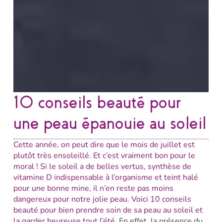
10 conseils beauté pour
une peau épanouie au soleil
Cette année, on peut dire que le mois de juillet est
plutôt très ensoleillé. Et c’est vraiment bon pour le
moral ! Si le soleil a de belles vertus, synthèse de
vitamine D indispensable à l’organisme et teint halé
pour une bonne mine, il n’en reste pas moins
dangereux pour notre jolie peau. Voici 10 conseils
beauté pour bien prendre soin de sa peau au soleil et
la garder heureuse tout l’été.
En effet, la présence du