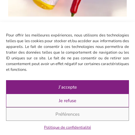
Si tu choisis LA
MERVEILLEUSE…
Pour offrir les meilleures expériences, nous utilisons des technologies
telles que les cookies pour stocker et/ou accéder aux informations des
appareils. Le fait de consentir à ces technologies nous permettra de
Tu possèdes une âme contemplative.
traiter des données telles que le comportement de navigation ou les
ID uniques sur ce site. Le fait de ne pas consentir ou de retirer son
Tu sais t’émerveiller d’un coucher de soleil, d’une fleur
consentement peut avoir un effet négatif sur certaines caractéristiques
qui éclot ou d’une belle rencontre.
et fonctions.
Tu es sensible à la beauté sous toutes ses formes.
Ou peut-être cherches-tu à retrouver cette capacité à
J’accepte
voir la magie dans un quotidien parfois trop chargé.
Je refuse
Ton mantra :
« La vie est un miracle ordinaire. »
Préférences
Si tu choisis L’EXALTANTE…
Politique de confidentialité
Tu es une passionnée.