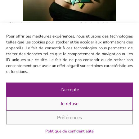
Chez
Lucie
, on retrouve un grand choix de bijoux
uniques, faits mains et colorés, en marqueterie de
Pour offrir les meilleures expériences, nous utilisons des technologies
paille. La marqueterie de paille…? En quelques mots,
telles que les cookies pour stocker et/ou accéder aux informations des
c’est une méthode qui vise à récolter, teinter puis
appareils. Le fait de consentir à ces technologies nous permettra de
sécher de la paille de seigle. La paille de seigle étant
traiter des données telles que le comportement de navigation ou les
un matériau naturellement brillant, elle est idéale
ID uniques sur ce site. Le fait de ne pas consentir ou de retirer son
pour la création de bijoux. Vous avez aussi la
consentement peut avoir un effet négatif sur certaines caractéristiques
possibilité de créer votre bijou sur-mesure en
et fonctions.
choisissant la forme, la couleur et le motif de celui-ci
et ça c’est plutôt génial ! On a eu l’occasion de
J’accepte
rencontrer cette talentueuse créatrice et on sait
qu’elle met du cœur à l’ouvrage !
J’adopte cette idée !
Je refuse
Cadeaux immatériels et
Préférences
expérientiels
Politique de confidentialité
• Atelier DIY :
Offrez une expérience plutôt qu’un