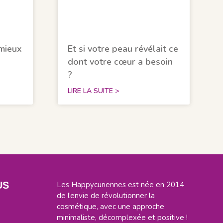
mieux
Et si votre peau révélait ce
dont votre cœur a besoin
?
LIRE LA SUITE >
US
Les Happycuriennes est née en 2014
de l’envie de révolutionner la
cosmétique, avec une approche
minimaliste, décomplexée et positive !