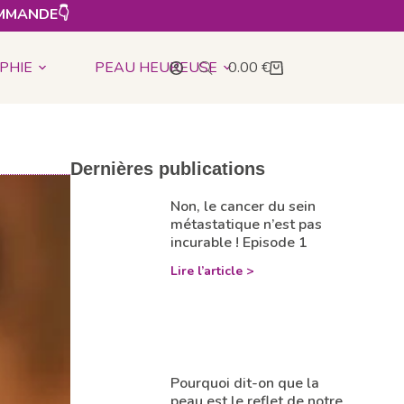
MMANDE👇​
PHIE
PEAU HEUREUSE
0.00
€
Dernières publications
Non, le cancer du sein
métastatique n’est pas
incurable ! Episode 1
Lire l’article >
Pourquoi dit-on que la
peau est le reflet de notre