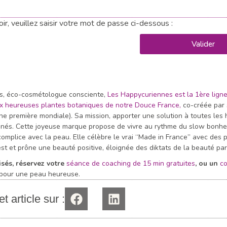
r, veuillez saisir votre mot de passe ci-dessous :
s, éco-cosmétologue consciente,
Les H
appycuriennes est la 1ère lign
aux heureuses plantes botaniques de notre Douce France,
co-créée par 
première mondiale). Sa mission, apporter une solution à toutes les
anés. Cette joyeuse marque propose de vivre au rythme du slow bonhe
 complice avec la peau. Elle célèbre le vrai “Made in France” avec des 
st et prône une beauté positive, éloignée des diktats de la beauté par
sés, réservez votre
séance de coaching de 15 min gratuites
, ou un
co
pour une peau heureuse.
t article sur :