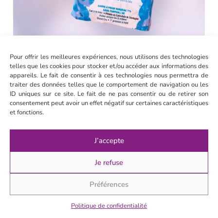
Pour offrir les meilleures expériences, nous utilisons des technologies
Savon à froid, peau sèche à sensible, L’Emoustillé
telles que les cookies pour stocker et/ou accéder aux informations des
appareils. Le fait de consentir à ces technologies nous permettra de
9.00
€
traiter des données telles que le comportement de navigation ou les
ID uniques sur ce site. Le fait de ne pas consentir ou de retirer son
je craque
consentement peut avoir un effet négatif sur certaines caractéristiques
et fonctions.
12.
Créez des souvenirs
J’accepte
positifs
Je refuse
Profitez de l’instant présent
: Concentrez-vous
Préférences
sur les expériences et les moments de plaisir
plutôt que sur votre apparence.
Politique de confidentialité
Activités estivales
: Engagez-vous dans des