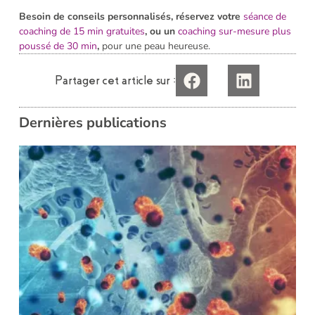
Besoin de conseils personnalisés, réservez votre
séance de
coaching de 15 min gratuites
, ou un
coaching sur-mesure plus
poussé de 30 min
,
pour une peau heureuse.
Partager cet article sur :
Dernières publications
i
L