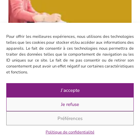
Pour offrir les meilleures expériences, nous utilisons des technologies
telles que les cookies pour stocker et/ou accéder aux informations des
appareils. Le fait de consentir à ces technologies nous permettra de
traiter des données telles que le comportement de navigation ou les
ID uniques sur ce site. Le fait de ne pas consentir ou de retirer son
consentement peut avoir un effet négatif sur certaines caractéristiques
et fonctions.
J’accepte
Je refuse
Catégories des publications
Préférences
Apprendre à s'aimer
(66)
Ce que la Maladie nous apprend
(36)
Politique de confidentialité
Conseils Grossesse et Post-Partum
(8)