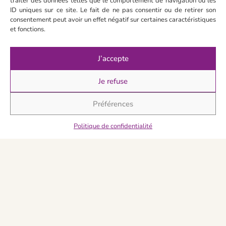
traiter des données telles que le comportement de navigation ou les
pou
ID uniques sur ce site. Le fait de ne pas consentir ou de retirer son
che
consentement peut avoir un effet négatif sur certaines caractéristiques
vers
et fonctions.
de j
🩷
Je
J’accepte
déco
>
Je refuse
Préférences
Politique de confidentialité