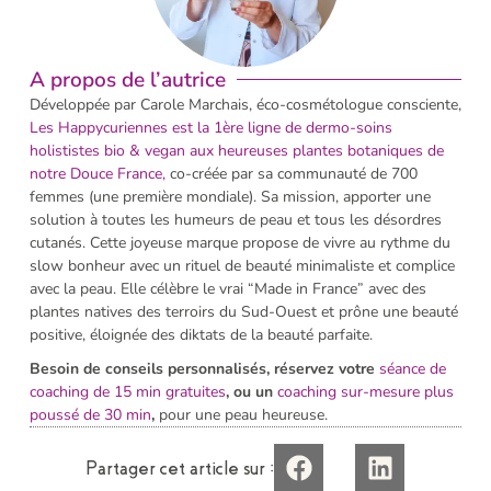
A propos de l’autrice
Développée par Carole Marchais, éco-cosmétologue consciente,
Les H
appycuriennes est la 1ère ligne de dermo-soins
holististes bio & vegan aux heureuses plantes botaniques de
notre Douce France,
co-créée par sa communauté de 700
femmes (une première mondiale). Sa mission, apporter une
solution à toutes les humeurs de peau et tous les désordres
cutanés. Cette joyeuse marque propose de vivre au rythme du
slow bonheur avec un rituel de beauté minimaliste et complice
avec la peau. Elle célèbre le vrai “Made in France” avec des
plantes natives des terroirs du Sud-Ouest et prône une beauté
positive, éloignée des diktats de la beauté parfaite.
Besoin de conseils personnalisés, réservez votre
séance de
coaching de 15 min gratuites
, ou un
coaching sur-mesure plus
poussé de 30 min
,
pour une peau heureuse.
Partager cet article sur :