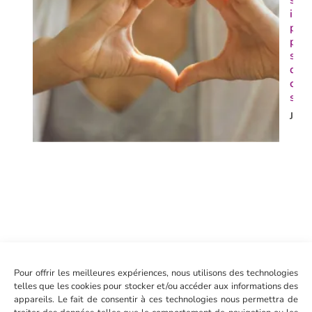
sens
insp
pou
pre
soin
de 
corp
son 
Je d
Pour offrir les meilleures expériences, nous utilisons des technologies
Tes
telles que les cookies pour stocker et/ou accéder aux informations des
outi
appareils. Le fait de consentir à ces technologies nous permettra de