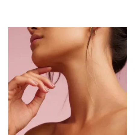
l
i
L
l