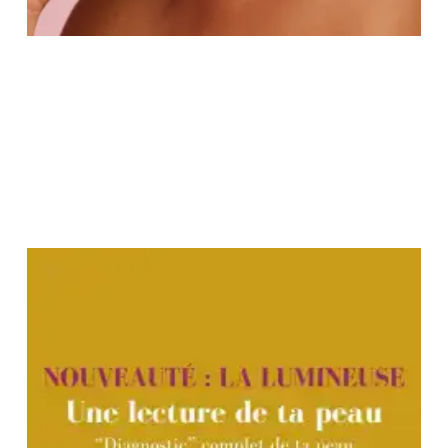
:
J
L