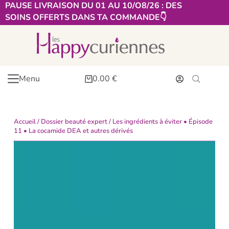
PAUSE LIVRAISON DU 01 AU 10/O8/26 : DES
SOINS OFFERTS DANS TA COMMANDE👇​
Menu
0.00
€
Accueil
/
Dossier beauté expert
/ Les ingrédients à éviter • Épisode
11 • La cocamide DEA et autres dérivés