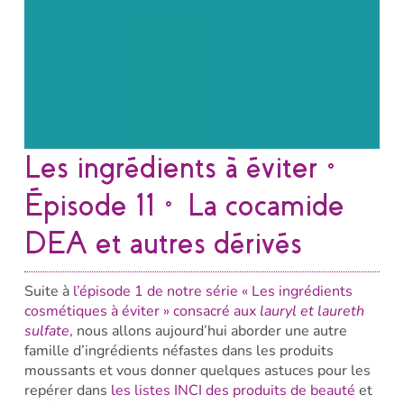
Les ingrédients à éviter •
Épisode 11 • La cocamide
DEA et autres dérivés
Suite à
l’épisode 1 de notre série « Les ingrédients
cosmétiques à éviter » consacré aux
lauryl et laureth
sulfate
,
nous allons aujourd’hui aborder une autre
famille d’ingrédients néfastes dans les produits
moussants et vous donner quelques astuces pour les
repérer dans
les listes INCI des produits de beauté
et