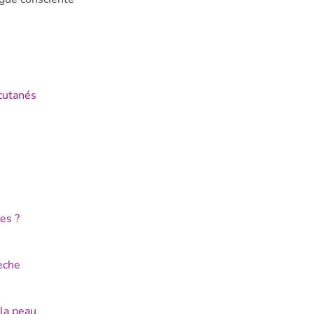
cutanés
es ?
èche
 la peau