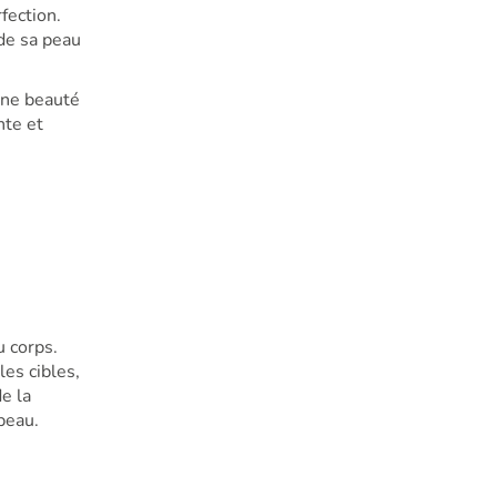
fection.
 de sa peau
une beauté
nte et
 corps.
les cibles,
e la
peau.