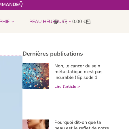
MMANDE👇​
PHIE
PEAU HEUREUSE
0.00
€
Dernières publications
Non, le cancer du sein
métastatique n’est pas
incurable ! Episode 1
Lire l’article >
Pourquoi dit-on que la
peau est le reflet de notre