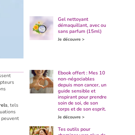
Gel nettoyant
démaquillant, avec ou
sans parfum (15ml)
Je découvre >
Ebook offert : Mes 10
ssent
non-négociables
epteurs
depuis mon cancer, un
ons
guide sensible et
inspirant pour prendre
soin de soi, de son
rels
, tels
corps et de son esprit.
tuations
Je découvre >
) peuvent
Tes outils pour