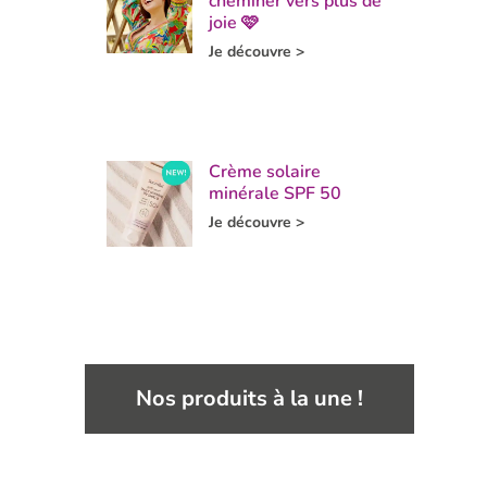
cheminer vers plus de
joie 🩷
Je découvre >
Crème solaire
minérale SPF 50
Je découvre >
Nos produits à la une !