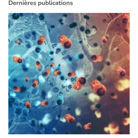
Dernières publications
i
L