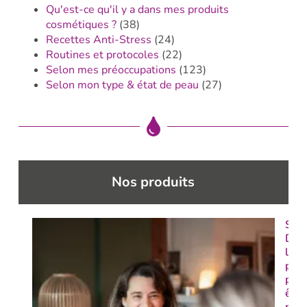
Qu'est-ce qu'il y a dans mes produits
cosmétiques ?
(38)
Recettes Anti-Stress
(24)
Routines et protocoles
(22)
Selon mes préoccupations
(123)
Selon mon type & état de peau
(27)
Nos produits
Séa
Décl
le 1
pas
pou
être