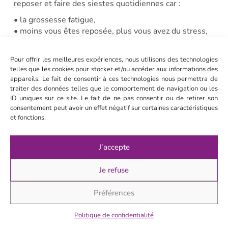
reposer et faire des siestes quotidiennes car :
• la grossesse fatigue,
• moins vous êtes reposée, plus vous avez du stress,
des angoisses, fringales; tout cela couplé au
chamboulement hormonal peut vite devenir explosif !
Pour offrir les meilleures expériences, nous utilisons des technologies
• faites le tant que vous le pouvez : se reposer
telles que les cookies pour stocker et/ou accéder aux informations des
deviendra un luxe une fois que bébé sera parmi vous
appareils. Le fait de consentir à ces technologies nous permettra de
😉
traiter des données telles que le comportement de navigation ou les
ID uniques sur ce site. Le fait de ne pas consentir ou de retirer son
En savoir plus sur la question du sommeil pendant le
consentement peut avoir un effet négatif sur certaines caractéristiques
grossesse
et fonctions.
Soignez le contenu de votre
J’accepte
assiette
Je refuse
Attention, il ne faut pas manger pour deux mais
manger mieux ! Une alimentation équilibrée, colorée,
Préférences
à adapter à ses convictions et à sa santé. Je vous
recommande de glaner quelques conseils sur des
Politique de confidentialité
sites experts comme :