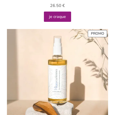
26.50
€
je craque
PROMO