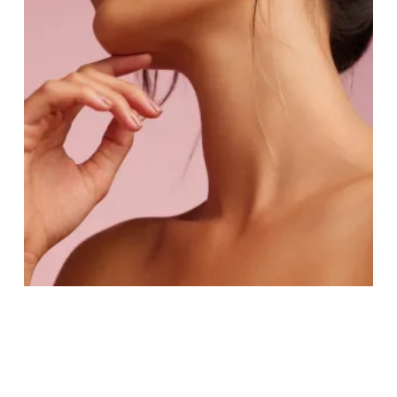
l
i
L
l