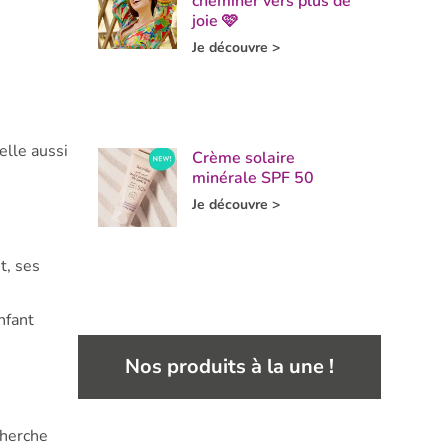
cheminer vers plus de
joie 🩷
Je découvre >
elle aussi
Crème solaire
minérale SPF 50
Je découvre >
t, ses
nfant
Nos produits à la une !
cherche