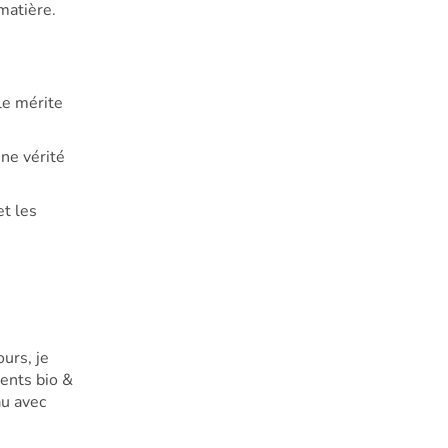
 matière.
lle mérite
une vérité
et les
urs, je
ents bio &
au avec