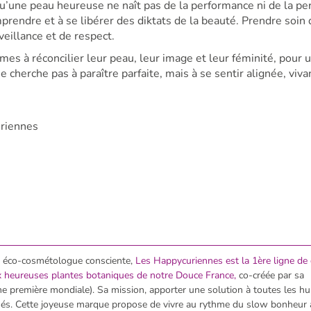
 qu’une peau heureuse ne naît pas de la performance ni de la per
mprendre et à se libérer des diktats de la beauté. Prendre soin
veillance et de respect.
es à réconcilier leur peau, leur image et leur féminité, pour 
 cherche pas à paraître parfaite, mais à se sentir alignée, viva
uriennes
, éco-cosmétologue consciente,
Les H
appycuriennes est la 1ère ligne d
ux heureuses plantes botaniques de notre Douce France,
co-créée par sa
première mondiale). Sa mission, apporter une solution à toutes les h
nés. Cette joyeuse marque propose de vivre au rythme du slow bonheur 