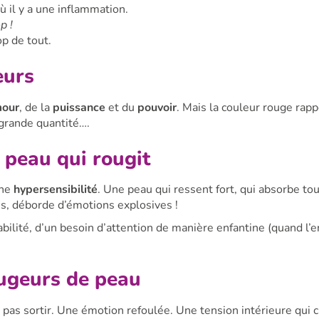
ù il y a une inflammation.
op !
op de tout.
eurs
our
, de la
puissance
et du
pouvoir
. Mais la couleur rouge rapp
 grande quantité….
 peau qui rougit
une
hypersensibilité
. Une peau qui ressent fort, qui absorbe tou
is, déborde d’émotions explosives !
bilité, d’un besoin d’attention de manière enfantine (quand l’e
ougeurs de peau
pas sortir. Une émotion refoulée. Une tension intérieure qui 