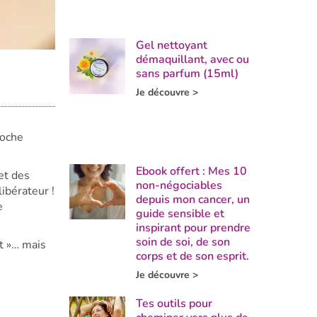
Gel nettoyant
démaquillant, avec ou
sans parfum (15ml)
Je découvre >
roche
Ebook offert : Mes 10
 et des
non-négociables
libérateur !
depuis mon cancer, un
e
guide sensible et
inspirant pour prendre
soin de soi, de son
ut »… mais
corps et de son esprit.
Je découvre >
Tes outils pour