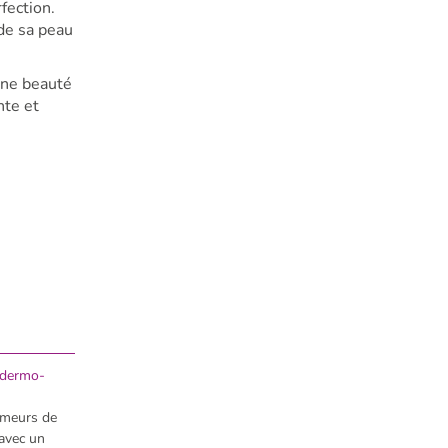
fection.
 de sa peau
une beauté
nte et
e dermo-
umeurs de
avec un