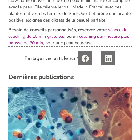
slow bonheur avec un rituel de beauté minimaliste et complice
avec la peau. Elle célèbre le vrai “Made in France” avec des
plantes natives des terroirs du Sud-Ouest et prône une beauté
positive, éloignée des diktats de la beauté parfaite.
Besoin de conseils personnalisés, réservez votre
séance de
coaching de 15 min gratuites
, ou un
coaching sur-mesure plus
poussé de 30 min
,
pour une peau heureuse.
Partager cet article sur :
Dernières publications
i
L