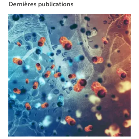
Dernières publications
i
L