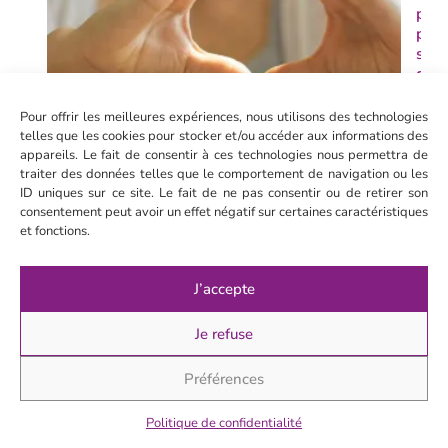
pou
pre
soin
de 
corp
son 
Pour offrir les meilleures expériences, nous utilisons des technologies
telles que les cookies pour stocker et/ou accéder aux informations des
Je d
appareils. Le fait de consentir à ces technologies nous permettra de
traiter des données telles que le comportement de navigation ou les
ID uniques sur ce site. Le fait de ne pas consentir ou de retirer son
consentement peut avoir un effet négatif sur certaines caractéristiques
et fonctions.
J’accepte
Je refuse
Préférences
Tes
outi
Politique de confidentialité
pou
che