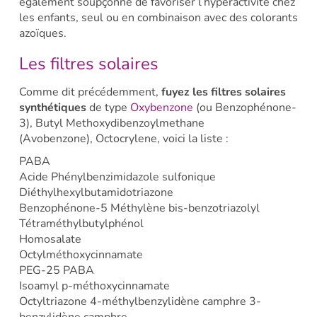
également soupçonné de favoriser l’hyperactivité chez
les enfants, seul ou en combinaison avec des colorants
azoïques.
Les filtres solaires
Comme dit précédemment,
fuyez les filtres solaires
synthétiques
de type
Oxybenzone
(ou Benzophénone-
3), Butyl Methoxydibenzoylmethane
(Avobenzone), Octocrylene, voici la liste :
PABA
Acide Phénylbenzimidazole sulfonique
Diéthylhexylbutamidotriazone
Benzophénone-5 Méthylène bis-benzotriazolyl
Tétraméthylbutylphénol
Homosalate
Octylméthoxycinnamate
PEG-25 PABA
Isoamyl p-méthoxycinnamate
Octyltriazone 4-méthylbenzylidène camphre 3-